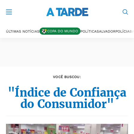
Últimas notícias
COPA DO MUNDO
ÚLTIMAS NOTÍCIAS
POLÍTICA
SALVADOR
POLÍCIA
BA
VOCÊ BUSCOU:
"Índice de Confiança
do Consumidor"