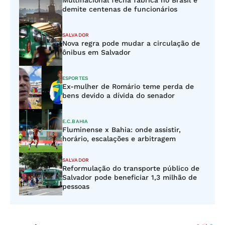
Multinacional fecha fábrica no Brasil e
demite centenas de funcionários
SALVADOR
Nova regra pode mudar a circulação de
ônibus em Salvador
ESPORTES
Ex-mulher de Romário teme perda de
bens devido a dívida do senador
E.C.BAHIA
Fluminense x Bahia: onde assistir,
horário, escalações e arbitragem
SALVADOR
Reformulação do transporte público de
Salvador pode beneficiar 1,3 milhão de
pessoas