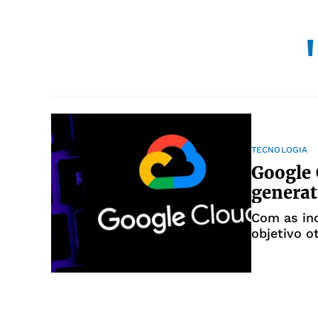
TECNOLOGIA
Google 
generat
Com as ino
objetivo o
como em a