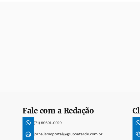
Fale com a Redação
Cl
(71) 99601-0020
jornalismoportal@grupoatarde.com.br