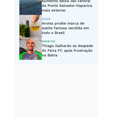
Aumento deixa vão central
da Ponte Salvador-Itaparica
mais extenso
SAÚDE
Anvisa proíbe marca de
azeite famosa vendida em
todo o Brasil
ESPORTES
Thiago Galhardo se despede
do Feira FC após frustração
na Bahia