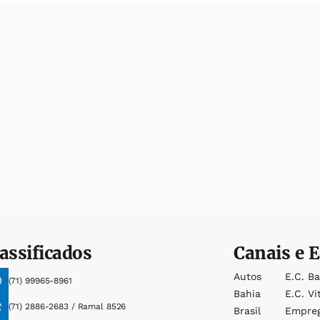
assificados
Canais e E
Autos
E.c. B
(71) 99965-8961
Bahia
E.c. Vi
(71) 2886-2683 / Ramal 8526
Brasil
Empre