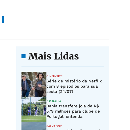
"
Mais Lidas
CINEINSITE
Série de mistério da Netflix
com 8 episódios para sua
sexta (24/07)
E.C.BAHIA
Bahia transfere joia de R$
579 milhões para clube de
Portugal; entenda
SALVADOR