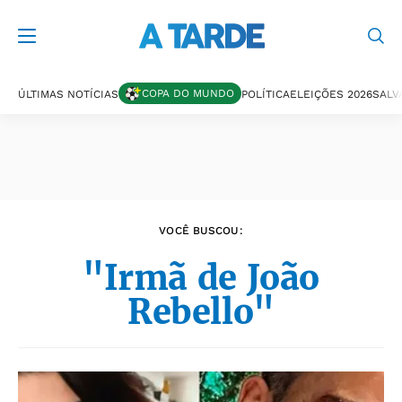
Últimas notícias
COPA DO MUNDO
ÚLTIMAS NOTÍCIAS
POLÍTICA
ELEIÇÕES 2026
SALV
VOCÊ BUSCOU:
"Irmã de João
Rebello"