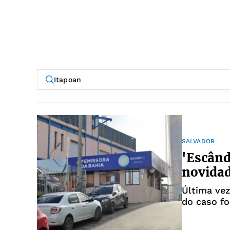
SALVADOR
'Escând
novidad
Última vez
do caso fo