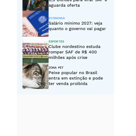
aguarda oferta
ECONOMIA
Salário mínimo 2027: veja
quanto o governo vai pagar
ESPORTES
Clube nordestino estuda
romper SAF de R$ 400
milhões após crise
ZONA PET
Peixe popular no Brasil
entra em extinção e pode
ter venda proibida