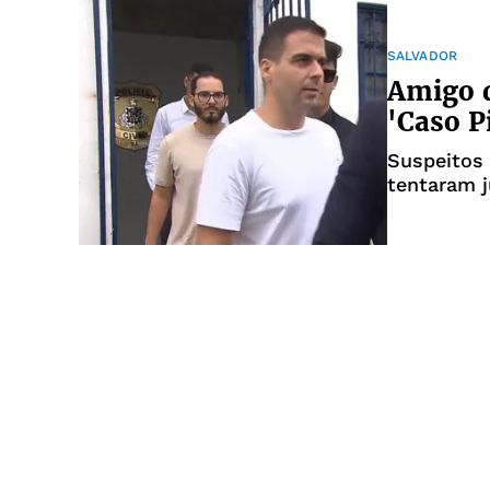
SALVADOR
Amigo d
'Caso P
Suspeitos 
tentaram j