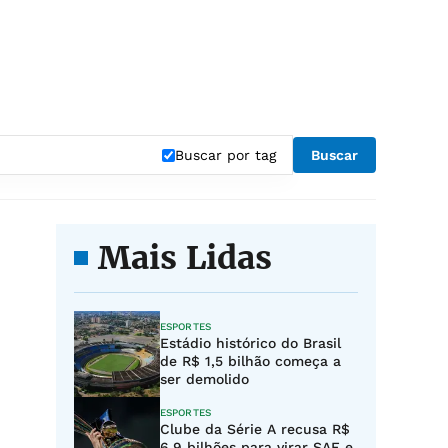
Buscar por tag
Buscar
Mais Lidas
ESPORTES
Estádio histórico do Brasil
de R$ 1,5 bilhão começa a
ser demolido
ESPORTES
Clube da Série A recusa R$
6,9 bilhões para virar SAF e