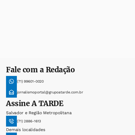
Fale com a Redação
(71) 99601-0020
jornalismoportal@grupoatarde.com.br
Assine
A TARDE
Salvador e Região Metropolitana
(71) 2886-1613
Demais localidades