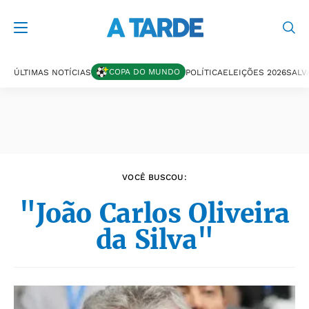
Últimas notícias
COPA DO MUNDO
ÚLTIMAS NOTÍCIAS
POLÍTICA
ELEIÇÕES 2026
SALV
VOCÊ BUSCOU:
"João Carlos Oliveira
da Silva"