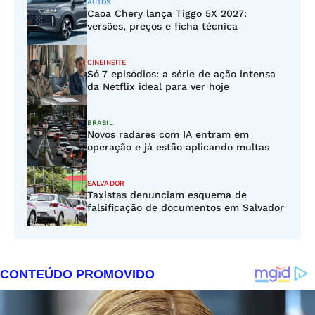
AUTOS
Caoa Chery lança Tiggo 5X 2027:
versões, preços e ficha técnica
CINEINSITE
Só 7 episódios: a série de ação intensa
da Netflix ideal para ver hoje
BRASIL
Novos radares com IA entram em
operação e já estão aplicando multas
SALVADOR
Taxistas denunciam esquema de
falsificação de documentos em Salvador