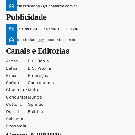
classificados@grupoatarde.com.br
Publicidade
(71) 2886-2683 / Ramal 8585 | 8586
publicidade@grupoatarde.com.br
Canais e Editorias
Autos
E.c. Bahia
Bahia
E.c. Vitória
Brasil
Empregos
Saúde
Gastronomia
Cineinsite
Muito
Concursos
Mundo
Cultura
Opinião
Digital
Política
Salvador
Economia