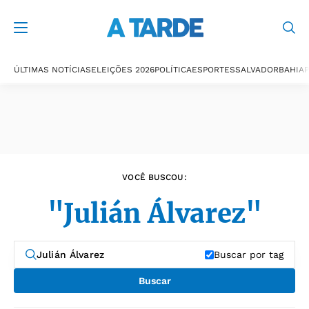
Últimas notícias
ÚLTIMAS NOTÍCIAS
ELEIÇÕES 2026
POLÍTICA
ESPORTES
SALVADOR
BAHIA
P
VOCÊ BUSCOU:
"Julián Álvarez"
Buscar por tag
Buscar