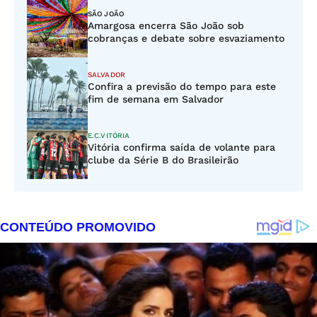
SÃO JOÃO
Amargosa encerra São João sob
cobranças e debate sobre esvaziamento
SALVADOR
Confira a previsão do tempo para este
fim de semana em Salvador
E.C.VITÓRIA
Vitória confirma saída de volante para
clube da Série B do Brasileirão