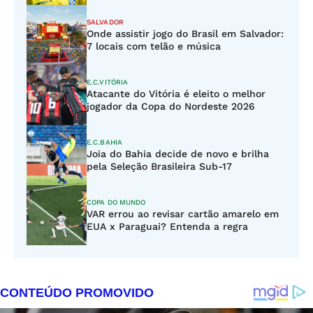
SALVADOR
Onde assistir jogo do Brasil em Salvador:
7 locais com telão e música
E.C.VITÓRIA
Atacante do Vitória é eleito o melhor
jogador da Copa do Nordeste 2026
E.C.BAHIA
Joia do Bahia decide de novo e brilha
pela Seleção Brasileira Sub-17
COPA DO MUNDO
VAR errou ao revisar cartão amarelo em
EUA x Paraguai? Entenda a regra