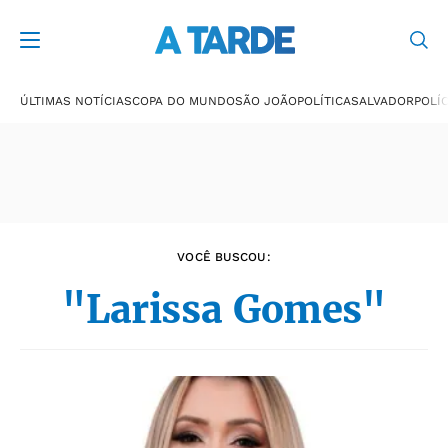
Últimas notícias
ÚLTIMAS NOTÍCIAS
COPA DO MUNDO
SÃO JOÃO
POLÍTICA
SALVADOR
POLÍC
VOCÊ BUSCOU:
"Larissa Gomes"