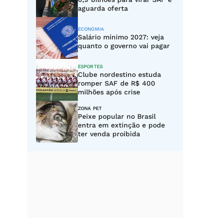
aguarda oferta
ECONOMIA
Salário mínimo 2027: veja
quanto o governo vai pagar
ESPORTES
Clube nordestino estuda
romper SAF de R$ 400
milhões após crise
ZONA PET
Peixe popular no Brasil
entra em extinção e pode
ter venda proibida