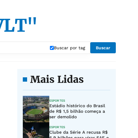
 VLT"
Buscar por tag
Buscar
Mais Lidas
ESPORTES
Estádio histórico do Brasil
de R$ 1,5 bilhão começa a
ser demolido
ESPORTES
Clube da Série A recusa R$
6,9 bilhões para virar SAF e