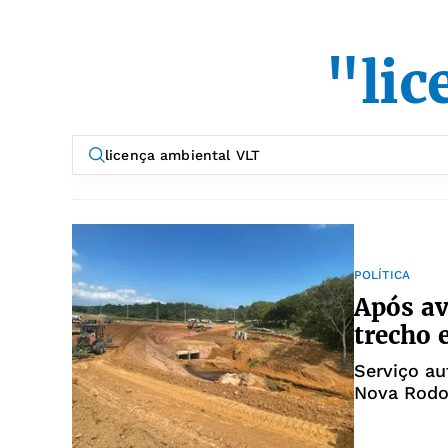
"lic
POLÍTICA
Após av
trecho 
Serviço au
Nova Rodov
Estrada d