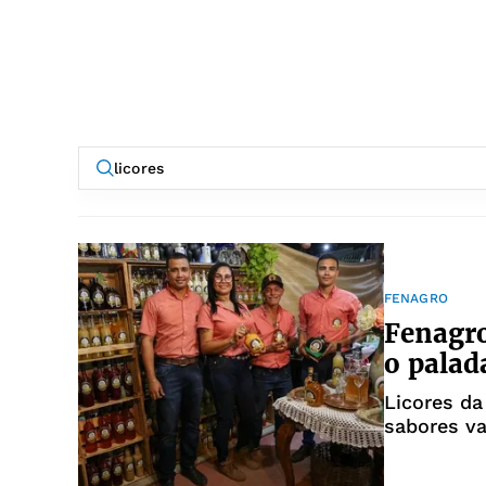
FENAGRO
Fenagro
o palad
Licores da
sabores va