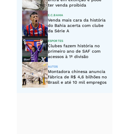
ter venda proibida
E.C.BAHIA
Venda mais cara da história
do Bahia acerta com clube
da Série A
ESPORTES
Clubes fazem história no
primeiro ano de SAF com
acessos à 1ª divisão
AUTOS
Montadora chinesa anuncia
fábrica de R$ 4,6 bilhões no
Brasil e até 10 mil empregos