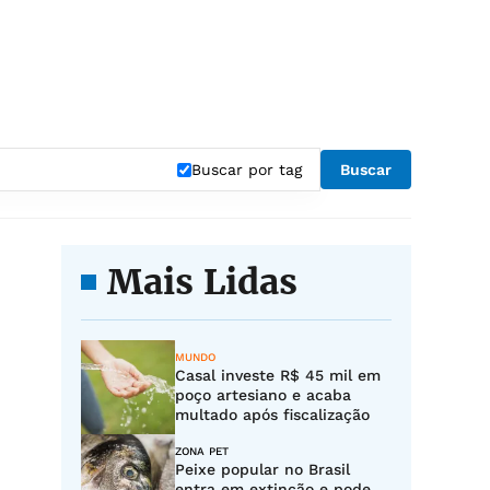
Buscar por tag
Buscar
Mais Lidas
MUNDO
Casal investe R$ 45 mil em
poço artesiano e acaba
multado após fiscalização
ZONA PET
Peixe popular no Brasil
entra em extinção e pode