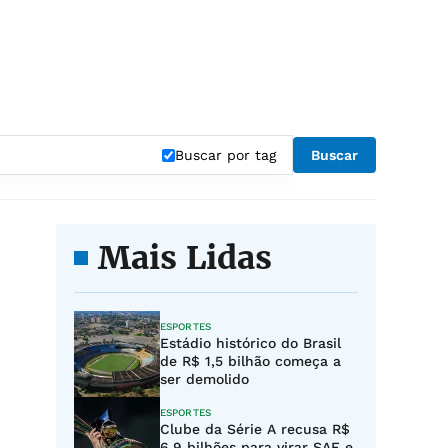
Buscar por tag
Buscar
Mais Lidas
ESPORTES
Estádio histórico do Brasil
de R$ 1,5 bilhão começa a
ser demolido
ESPORTES
Clube da Série A recusa R$
6,9 bilhões para virar SAF e