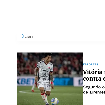
ESPORTES
Vitória
contra 
Segundo o
de arremes
de tentati