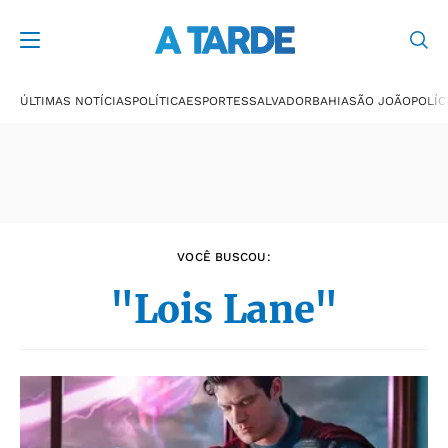
Últimas notícias
ÚLTIMAS NOTÍCIAS
POLÍTICA
ESPORTES
SALVADOR
BAHIA
SÃO JOÃO
POLÍC
VOCÊ BUSCOU:
"Lois Lane"