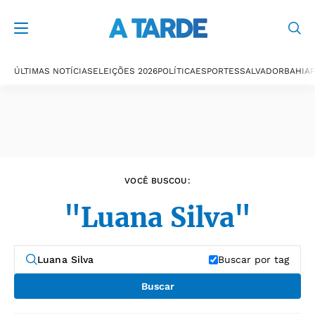
Últimas notícias
ÚLTIMAS NOTÍCIAS
ELEIÇÕES 2026
POLÍTICA
ESPORTES
SALVADOR
BAHIA
P
VOCÊ BUSCOU:
"Luana Silva"
Buscar por tag
Buscar