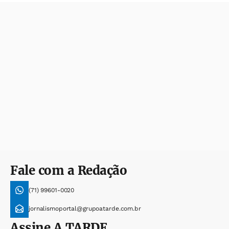
Fale com a Redação
(71) 99601-0020
jornalismoportal@grupoatarde.com.br
Assine
A TARDE