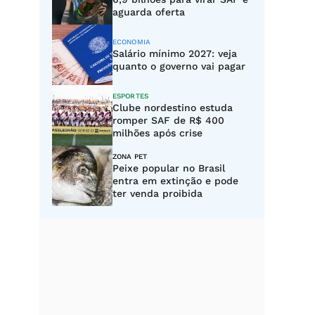
aguarda oferta
ECONOMIA
Salário mínimo 2027: veja
quanto o governo vai pagar
ESPORTES
Clube nordestino estuda
romper SAF de R$ 400
milhões após crise
ZONA PET
Peixe popular no Brasil
entra em extinção e pode
ter venda proibida