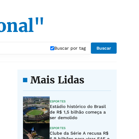
onal"
Buscar por tag
Buscar
Mais Lidas
ESPORTES
Estádio histórico do Brasil
de R$ 1,5 bilhão começa a
ser demolido
ESPORTES
Clube da Série A recusa R$
6,9 bilhões para virar SAF e