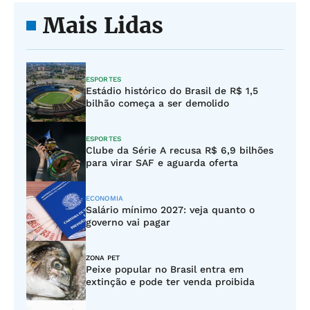
Mais Lidas
ESPORTES
Estádio histórico do Brasil de R$ 1,5
bilhão começa a ser demolido
ESPORTES
Clube da Série A recusa R$ 6,9 bilhões
para virar SAF e aguarda oferta
ECONOMIA
Salário mínimo 2027: veja quanto o
governo vai pagar
ZONA PET
Peixe popular no Brasil entra em
extinção e pode ter venda proibida