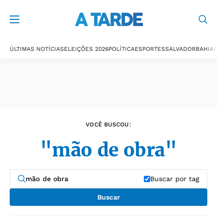
Últimas notícias
ÚLTIMAS NOTÍCIAS
ELEIÇÕES 2026
POLÍTICA
ESPORTES
SALVADOR
BAHIA
P
VOCÊ BUSCOU:
"mão de obra"
Buscar por tag
Buscar