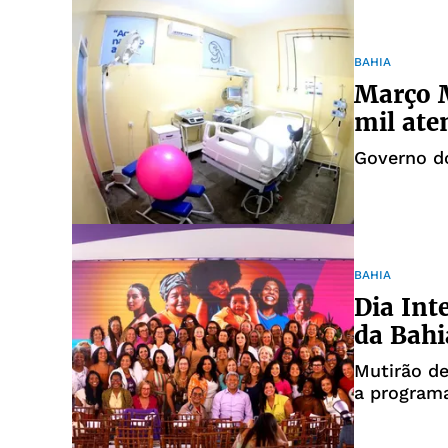
BAHIA
Março M
mil ate
Governo do
BAHIA
Dia Int
da Bahi
Mutirão de
a program