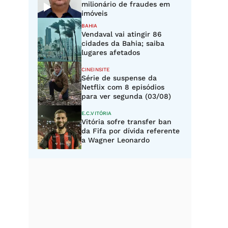
milionário de fraudes em
imóveis
BAHIA
Vendaval vai atingir 86
cidades da Bahia; saiba
lugares afetados
CINEINSITE
Série de suspense da
Netflix com 8 episódios
para ver segunda (03/08)
E.C.VITÓRIA
Vitória sofre transfer ban
da Fifa por dívida referente
a Wagner Leonardo