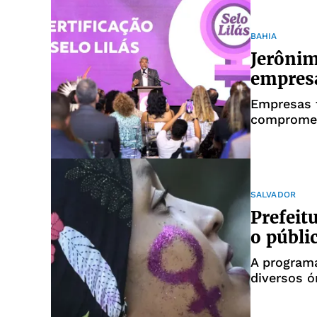
BAHIA
Jerônim
empresa
Empresas 
compromet
SALVADOR
Prefeit
o públi
A programa
diversos ó