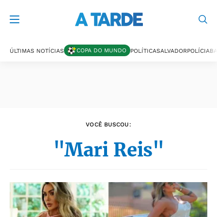
Últimas notícias
COPA DO MUNDO
ÚLTIMAS NOTÍCIAS
POLÍTICA
SALVADOR
POLÍCIA
BA
VOCÊ BUSCOU:
"Mari Reis"