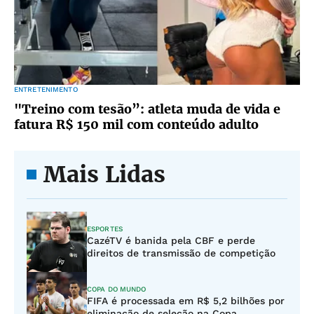
ENTRETENIMENTO
"Treino com tesão”: atleta muda de vida e
fatura R$ 150 mil com conteúdo adulto
Mais Lidas
ESPORTES
CazéTV é banida pela CBF e perde
direitos de transmissão de competição
COPA DO MUNDO
FIFA é processada em R$ 5,2 bilhões por
eliminação de seleção na Copa