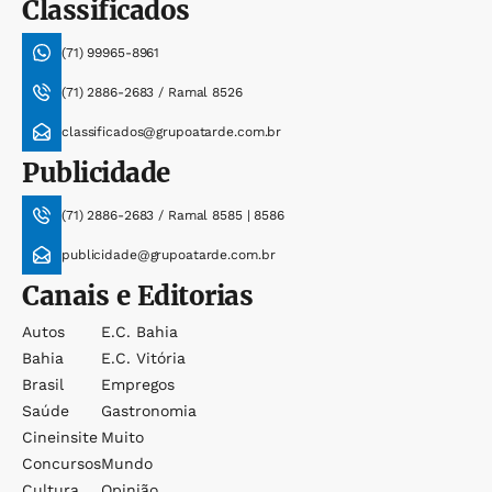
Classificados
(71) 99965-8961
(71) 2886-2683 / Ramal 8526
classificados@grupoatarde.com.br
Publicidade
(71) 2886-2683 / Ramal 8585 | 8586
publicidade@grupoatarde.com.br
Canais e Editorias
Autos
E.c. Bahia
Bahia
E.c. Vitória
Brasil
Empregos
Saúde
Gastronomia
Cineinsite
Muito
Concursos
Mundo
Cultura
Opinião