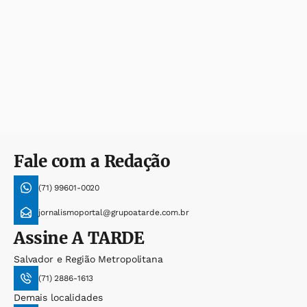
Fale com a Redação
(71) 99601-0020
jornalismoportal@grupoatarde.com.br
Assine
A TARDE
Salvador e Região Metropolitana
(71) 2886-1613
Demais localidades