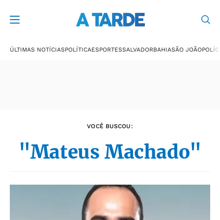
Últimas notícias
ÚLTIMAS NOTÍCIAS
POLÍTICA
ESPORTES
SALVADOR
BAHIA
SÃO JOÃO
POLÍC
VOCÊ BUSCOU:
"Mateus Machado"