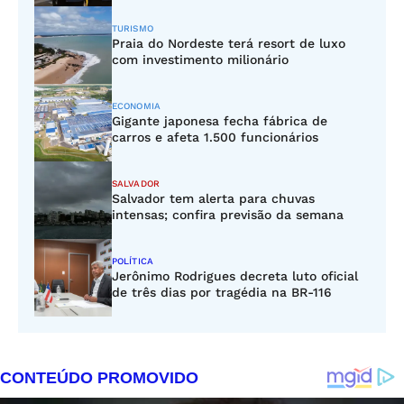
TURISMO
Praia do Nordeste terá resort de luxo
com investimento milionário
ECONOMIA
Gigante japonesa fecha fábrica de
carros e afeta 1.500 funcionários
SALVADOR
Salvador tem alerta para chuvas
intensas; confira previsão da semana
POLÍTICA
Jerônimo Rodrigues decreta luto oficial
de três dias por tragédia na BR-116