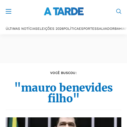
Últimas notícias
ÚLTIMAS NOTÍCIAS
ELEIÇÕES 2026
POLÍTICA
ESPORTES
SALVADOR
BAHIA
P
VOCÊ BUSCOU:
"mauro benevides
filho"