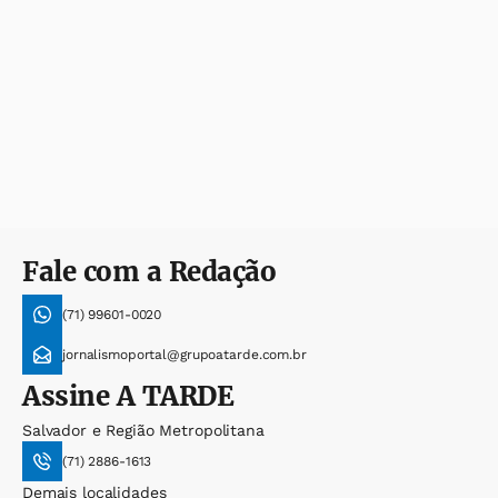
Fale com a Redação
(71) 99601-0020
jornalismoportal@grupoatarde.com.br
Assine
A TARDE
Salvador e Região Metropolitana
(71) 2886-1613
Demais localidades