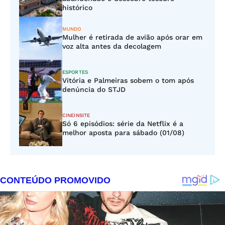
histórico
MUNDO
Mulher é retirada de avião após orar em
voz alta antes da decolagem
ESPORTES
Vitória e Palmeiras sobem o tom após
denúncia do STJD
CINEINSITE
Só 6 episódios: série da Netflix é a
melhor aposta para sábado (01/08)