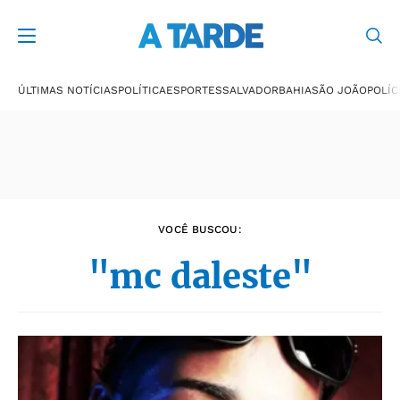
Últimas notícias
ÚLTIMAS NOTÍCIAS
POLÍTICA
ESPORTES
SALVADOR
BAHIA
SÃO JOÃO
POLÍC
VOCÊ BUSCOU:
"mc daleste"