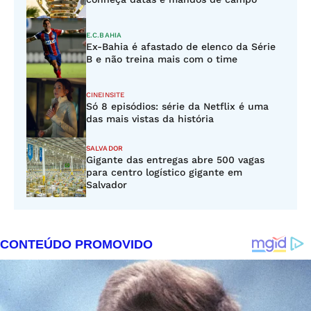
E.C.BAHIA
Ex-Bahia é afastado de elenco da Série
B e não treina mais com o time
CINEINSITE
Só 8 episódios: série da Netflix é uma
das mais vistas da história
SALVADOR
Gigante das entregas abre 500 vagas
para centro logístico gigante em
Salvador