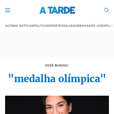
Últimas notícias
ÚLTIMAS NOTÍCIAS
POLÍTICA
ESPORTES
SALVADOR
BAHIA
SÃO JOÃO
POLÍC
VOCÊ BUSCOU:
"medalha olímpica"