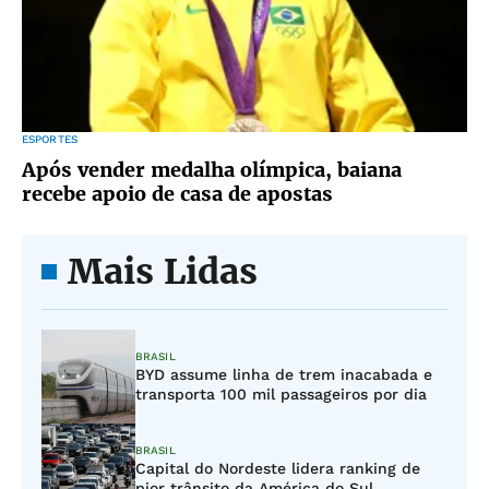
ESPORTES
Após vender medalha olímpica, baiana
recebe apoio de casa de apostas
Mais Lidas
BRASIL
BYD assume linha de trem inacabada e
transporta 100 mil passageiros por dia
BRASIL
Capital do Nordeste lidera ranking de
pior trânsito da América do Sul