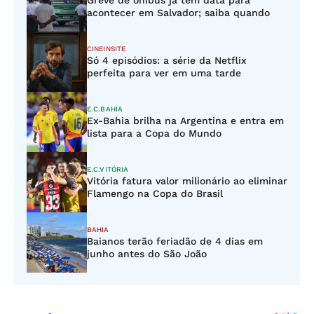
Greve de ônibus já tem data para
acontecer em Salvador; saiba quando
CINEINSITE
Só 4 episódios: a série da Netflix
perfeita para ver em uma tarde
E.C.BAHIA
Ex-Bahia brilha na Argentina e entra em
lista para a Copa do Mundo
E.C.VITÓRIA
Vitória fatura valor milionário ao eliminar
Flamengo na Copa do Brasil
BAHIA
Baianos terão feriadão de 4 dias em
junho antes do São João