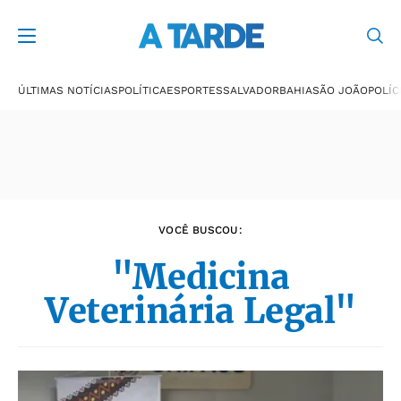
Últimas notícias
ÚLTIMAS NOTÍCIAS
POLÍTICA
ESPORTES
SALVADOR
BAHIA
SÃO JOÃO
POLÍC
VOCÊ BUSCOU:
"Medicina
Veterinária Legal"