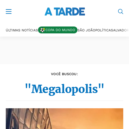
Últimas notícias
COPA DO MUNDO
ÚLTIMAS NOTÍCIAS
SÃO JOÃO
POLÍTICA
SALVADOR
VOCÊ BUSCOU:
"Megalopolis"