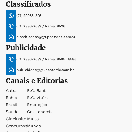
Classificados
(71) 99965-8961
(71) 2886-2683 / Ramal 8526
classificados@grupoatarde.com.br
Publicidade
(71) 2886-2683 / Ramal 8585 | 8586
publicidade@grupoatarde.com.br
Canais e Editorias
Autos
E.c. Bahia
Bahia
E.c. Vitória
Brasil
Empregos
Saúde
Gastronomia
Cineinsite
Muito
Concursos
Mundo