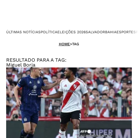
ÚLTIMAS NOTÍCIAS
POLÍTICA
ELEIÇÕES 2026
SALVADOR
BAHIA
ESPORTES
P
HOME
>
TAG
RESULTADO PARA A TAG:
Miguel Borja