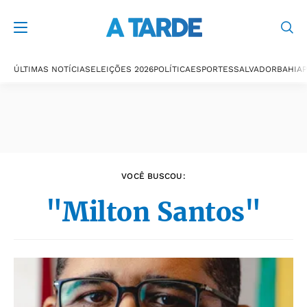
Últimas notícias
ÚLTIMAS NOTÍCIAS
ELEIÇÕES 2026
POLÍTICA
ESPORTES
SALVADOR
BAHIA
P
VOCÊ BUSCOU:
"Milton Santos"