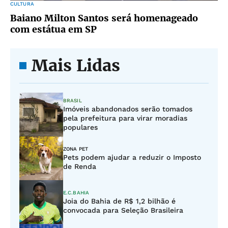
CULTURA
Baiano Milton Santos será homenageado
com estátua em SP
Mais Lidas
BRASIL
Imóveis abandonados serão tomados
pela prefeitura para virar moradias
populares
ZONA PET
Pets podem ajudar a reduzir o Imposto
de Renda
E.C.BAHIA
Joia do Bahia de R$ 1,2 bilhão é
convocada para Seleção Brasileira