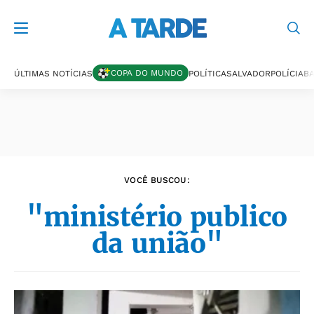
Últimas notícias
COPA DO MUNDO
ÚLTIMAS NOTÍCIAS
POLÍTICA
SALVADOR
POLÍCIA
BA
VOCÊ BUSCOU:
"ministério publico
da união"