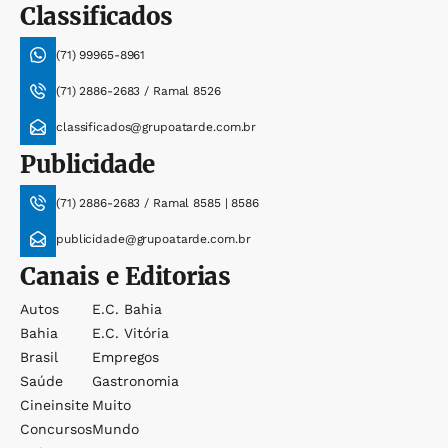
Classificados
(71) 99965-8961
(71) 2886-2683 / Ramal 8526
classificados@grupoatarde.com.br
Publicidade
(71) 2886-2683 / Ramal 8585 | 8586
publicidade@grupoatarde.com.br
Canais e Editorias
Autos
E.c. Bahia
Bahia
E.c. Vitória
Brasil
Empregos
Saúde
Gastronomia
Cineinsite
Muito
Concursos
Mundo