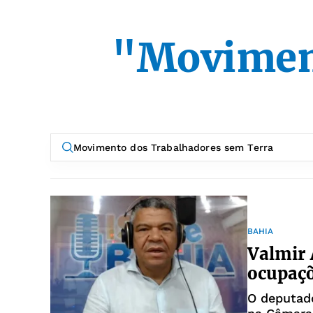
"Movimen
BAHIA
Valmir 
ocupaç
O deputado