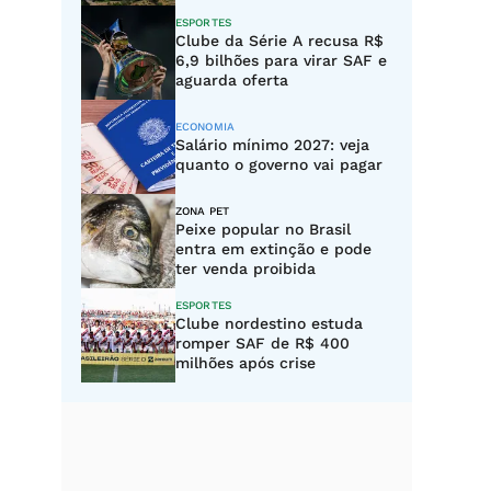
ESPORTES
Clube da Série A recusa R$
6,9 bilhões para virar SAF e
aguarda oferta
ECONOMIA
Salário mínimo 2027: veja
quanto o governo vai pagar
ZONA PET
Peixe popular no Brasil
entra em extinção e pode
ter venda proibida
ESPORTES
Clube nordestino estuda
romper SAF de R$ 400
milhões após crise