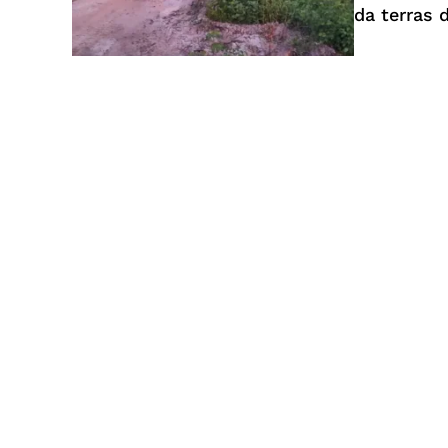
da terras 
Guarating