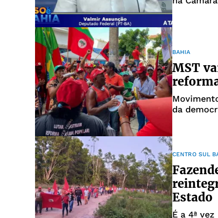
na Câmara
BAHIA
MST vai
reforma
Movimento
da democr
CENTRO SUL B
Fazende
reinteg
Estado
É a 4ª vez