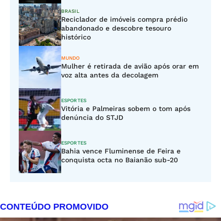
BRASIL
Reciclador de imóveis compra prédio
abandonado e descobre tesouro
histórico
MUNDO
Mulher é retirada de avião após orar em
voz alta antes da decolagem
ESPORTES
Vitória e Palmeiras sobem o tom após
denúncia do STJD
ESPORTES
Bahia vence Fluminense de Feira e
conquista octa no Baianão sub-20