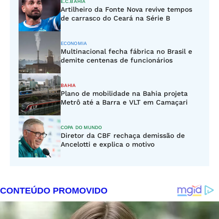
E.C.BAHIA
Artilheiro da Fonte Nova revive tempos
de carrasco do Ceará na Série B
ECONOMIA
Multinacional fecha fábrica no Brasil e
demite centenas de funcionários
BAHIA
Plano de mobilidade na Bahia projeta
Metrô até a Barra e VLT em Camaçari
COPA DO MUNDO
Diretor da CBF rechaça demissão de
Ancelotti e explica o motivo