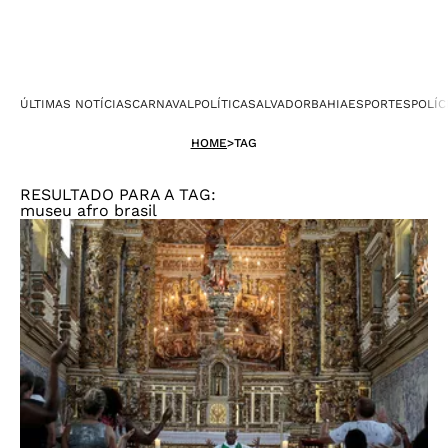
ÚLTIMAS NOTÍCIAS
CARNAVAL
POLÍTICA
SALVADOR
BAHIA
ESPORTES
POLÍC
HOME
>
TAG
RESULTADO PARA A TAG:
museu afro brasil