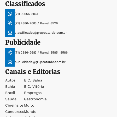
Classificados
(71) 99965-8961
(71) 2886-2683 / Ramal 8526
classificados@grupoatarde.com.br
Publicidade
(71) 2886-2683 / Ramal 8585 | 8586
publicidade@grupoatarde.com.br
Canais e Editorias
Autos
E.c. Bahia
Bahia
E.c. Vitória
Brasil
Empregos
Saúde
Gastronomia
Cineinsite
Muito
Concursos
Mundo