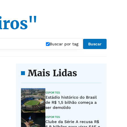
iros"
Buscar por tag
Buscar
Mais Lidas
ESPORTES
Estádio histórico do Brasil
de R$ 1,5 bilhão começa a
ser demolido
ESPORTES
Clube da Série A recusa R$
6,9 bilhões para virar SAF e