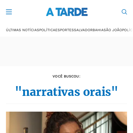
Últimas notícias
ÚLTIMAS NOTÍCIAS
POLÍTICA
ESPORTES
SALVADOR
BAHIA
SÃO JOÃO
POLÍC
VOCÊ BUSCOU:
"narrativas orais"