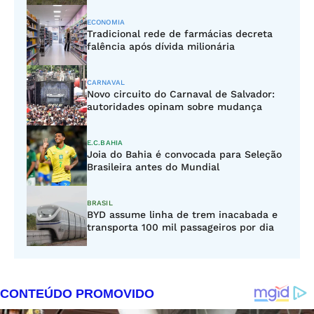
ECONOMIA
Tradicional rede de farmácias decreta
falência após dívida milionária
CARNAVAL
Novo circuito do Carnaval de Salvador:
autoridades opinam sobre mudança
E.C.BAHIA
Joia do Bahia é convocada para Seleção
Brasileira antes do Mundial
BRASIL
BYD assume linha de trem inacabada e
transporta 100 mil passageiros por dia