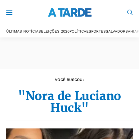
Últimas notícias
ÚLTIMAS NOTÍCIAS
ELEIÇÕES 2026
POLÍTICA
ESPORTES
SALVADOR
BAHIA
P
VOCÊ BUSCOU:
"Nora de Luciano
Huck"