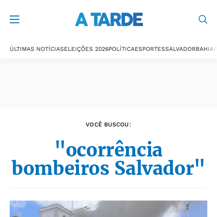
Últimas notícias
ÚLTIMAS NOTÍCIAS
ELEIÇÕES 2026
POLÍTICA
ESPORTES
SALVADOR
BAHIA
P
VOCÊ BUSCOU:
"ocorrência
bombeiros Salvador"