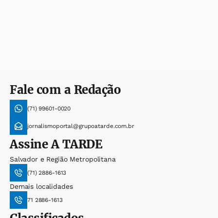
Fale com a Redação
(71) 99601-0020
jornalismoportal@grupoatarde.com.br
Assine
A TARDE
Salvador e Região Metropolitana
(71) 2886-1613
Demais localidades
71 2886-1613