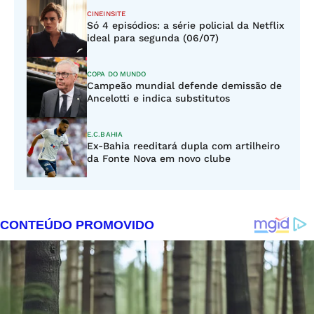
CINEINSITE
Só 4 episódios: a série policial da Netflix
ideal para segunda (06/07)
COPA DO MUNDO
Campeão mundial defende demissão de
Ancelotti e indica substitutos
E.C.BAHIA
Ex-Bahia reeditará dupla com artilheiro
da Fonte Nova em novo clube