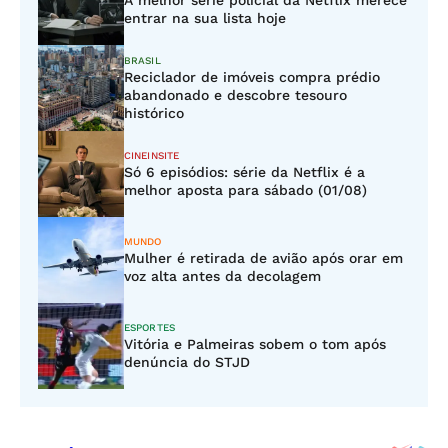
A melhor série policial da Netflix merece
entrar na sua lista hoje
BRASIL
Reciclador de imóveis compra prédio
abandonado e descobre tesouro
histórico
CINEINSITE
Só 6 episódios: série da Netflix é a
melhor aposta para sábado (01/08)
MUNDO
Mulher é retirada de avião após orar em
voz alta antes da decolagem
ESPORTES
Vitória e Palmeiras sobem o tom após
denúncia do STJD