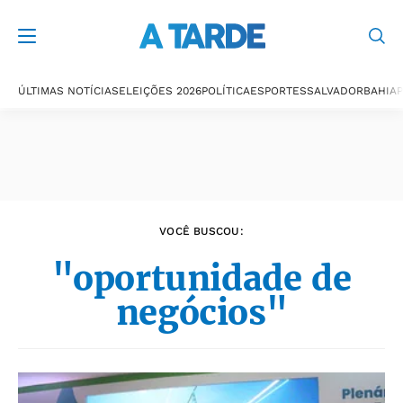
Últimas notícias
ÚLTIMAS NOTÍCIAS
ELEIÇÕES 2026
POLÍTICA
ESPORTES
SALVADOR
BAHIA
P
VOCÊ BUSCOU:
"oportunidade de
negócios"