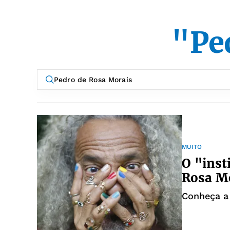
"Pe
MUITO
O "inst
Rosa M
Conheça a 