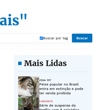
ais"
Buscar por tag
Buscar
Mais Lidas
ZONA PET
Peixe popular no Brasil
entra em extinção e pode
ter venda proibida
CINEINSITE
Série de suspense da
Netflix com 8 episódios