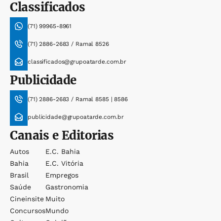
Classificados
(71) 99965-8961
(71) 2886-2683 / Ramal 8526
classificados@grupoatarde.com.br
Publicidade
(71) 2886-2683 / Ramal 8585 | 8586
publicidade@grupoatarde.com.br
Canais e Editorias
Autos
E.c. Bahia
Bahia
E.c. Vitória
Brasil
Empregos
Saúde
Gastronomia
Cineinsite
Muito
Concursos
Mundo