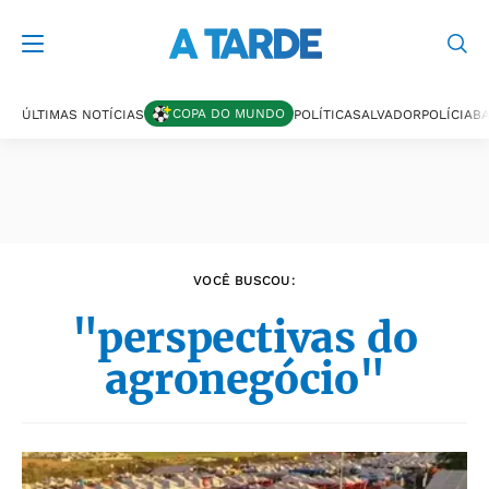
Últimas notícias
COPA DO MUNDO
ÚLTIMAS NOTÍCIAS
POLÍTICA
SALVADOR
POLÍCIA
BA
VOCÊ BUSCOU:
"perspectivas do
agronegócio"