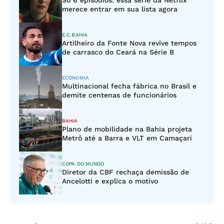
Só 6 episódios: essa série da Netflix
merece entrar em sua lista agora
E.C.BAHIA
Artilheiro da Fonte Nova revive tempos
de carrasco do Ceará na Série B
ECONOMIA
Multinacional fecha fábrica no Brasil e
demite centenas de funcionários
BAHIA
Plano de mobilidade na Bahia projeta
Metrô até a Barra e VLT em Camaçari
COPA DO MUNDO
Diretor da CBF rechaça demissão de
Ancelotti e explica o motivo