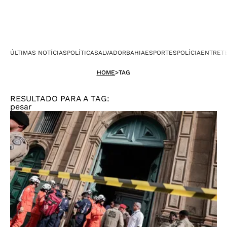
ÚLTIMAS NOTÍCIAS
POLÍTICA
SALVADOR
BAHIA
ESPORTES
POLÍCIA
ENTRET
HOME
>
TAG
RESULTADO PARA A TAG:
pesar