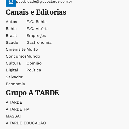
publicidade@grupoatarde.com.br
Canais e Editorias
Autos
E.c. Bahia
Bahia
E.c. Vitória
Brasil
Empregos
Saúde
Gastronomia
Cineinsite
Muito
Concursos
Mundo
Cultura
Opinião
Digital
Política
Salvador
Economia
Grupo
A TARDE
A TARDE
A TARDE FM
MASSA!
A TARDE EDUCAÇÃO