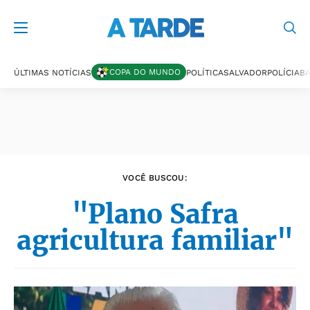
Últimas notícias
COPA DO MUNDO
ÚLTIMAS NOTÍCIAS
POLÍTICA
SALVADOR
POLÍCIA
BA
VOCÊ BUSCOU:
"Plano Safra
agricultura familiar"