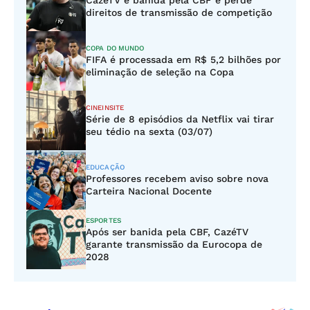
CazéTV é banida pela CBF e perde
direitos de transmissão de competição
COPA DO MUNDO
FIFA é processada em R$ 5,2 bilhões por
eliminação de seleção na Copa
CINEINSITE
Série de 8 episódios da Netflix vai tirar
seu tédio na sexta (03/07)
EDUCAÇÃO
Professores recebem aviso sobre nova
Carteira Nacional Docente
ESPORTES
Após ser banida pela CBF, CazéTV
garante transmissão da Eurocopa de
2028