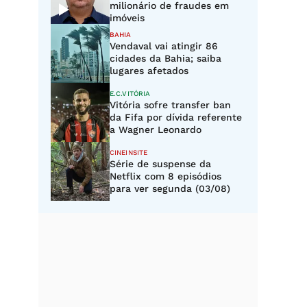
milionário de fraudes em
imóveis
BAHIA
Vendaval vai atingir 86
cidades da Bahia; saiba
lugares afetados
E.C.VITÓRIA
Vitória sofre transfer ban
da Fifa por dívida referente
a Wagner Leonardo
CINEINSITE
Série de suspense da
Netflix com 8 episódios
para ver segunda (03/08)