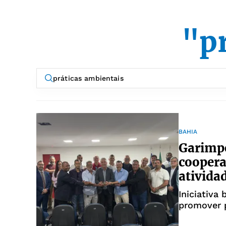
"p
BAHIA
Garimp
coopera
ativida
Iniciativa
promover 