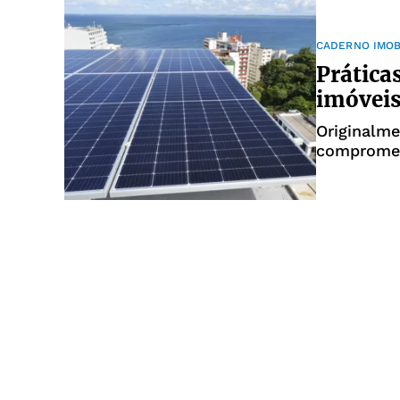
CADERNO IMOB
Prática
imóveis
Originalment
compromet
socioambi
condomíni