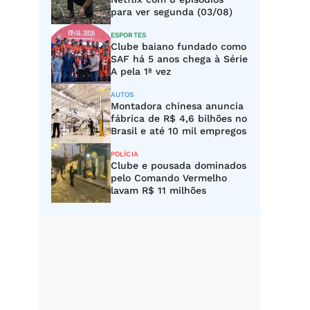
para ver segunda (03/08)
ESPORTES
Clube baiano fundado como
SAF há 5 anos chega à Série
A pela 1ª vez
AUTOS
Montadora chinesa anuncia
fábrica de R$ 4,6 bilhões no
Brasil e até 10 mil empregos
POLÍCIA
Clube e pousada dominados
pelo Comando Vermelho
lavam R$ 11 milhões