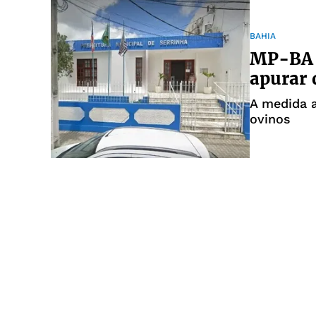
BAHIA
MP-BA i
apurar 
A medida a
ovinos