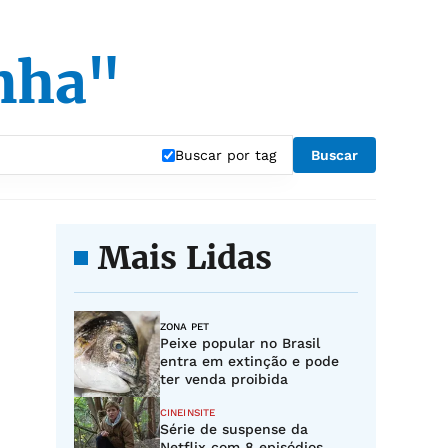
inha"
Buscar por tag
Buscar
Mais Lidas
ZONA PET
Peixe popular no Brasil
entra em extinção e pode
ter venda proibida
CINEINSITE
Série de suspense da
Netflix com 8 episódios