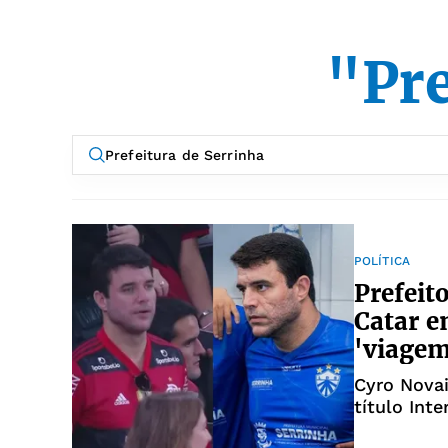
"Pre
POLÍTICA
Prefeit
Catar e
'viagem
Cyro Novai
título Int