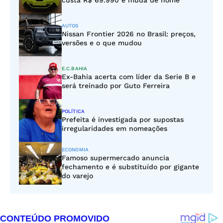
custa R$ 69.990 e muda de nome
AUTOS
Nissan Frontier 2026 no Brasil: preços,
versões e o que mudou
E.C.BAHIA
Ex-Bahia acerta com líder da Serie B e
será treinado por Guto Ferreira
POLÍTICA
Prefeita é investigada por supostas
irregularidades em nomeações
ECONOMIA
Famoso supermercado anuncia
fechamento e é substituído por gigante
do varejo