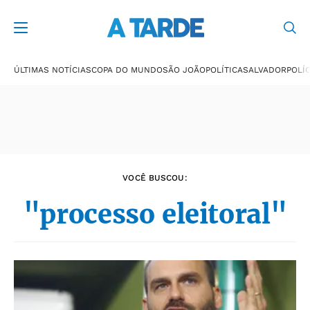
Últimas notícias
ÚLTIMAS NOTÍCIAS
COPA DO MUNDO
SÃO JOÃO
POLÍTICA
SALVADOR
POLÍC
VOCÊ BUSCOU:
"processo eleitoral"