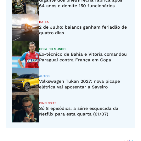
Gigante dos pneus fecha fábrica após
64 anos e demite 150 funcionários
BAHIA
2 de Julho: baianos ganham feriadão de
quatro dias
COPA DO MUNDO
Ex-técnico de Bahia e Vitória comandou
Paraguai contra França em Copa
AUTOS
Volkswagen Tukan 2027: nova picape
elétrica vai aposentar a Saveiro
CINEINSITE
Só 8 episódios: a série esquecida da
Netflix para esta quarta (01/07)