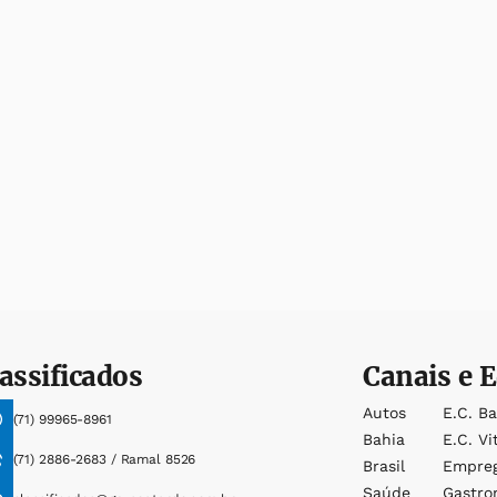
assificados
Canais e E
Autos
E.c. B
(71) 99965-8961
Bahia
E.c. Vi
(71) 2886-2683 / Ramal 8526
Brasil
Empre
Saúde
Gastro