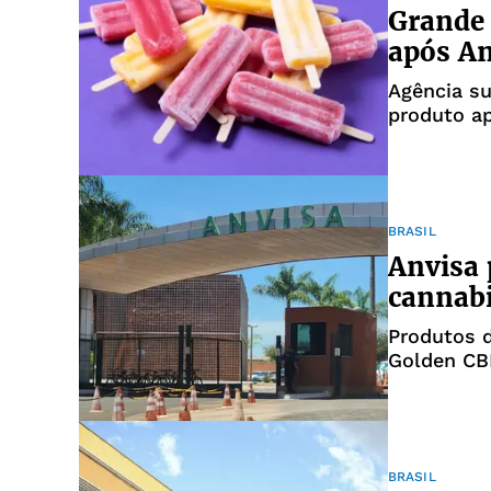
Grande 
após An
Agência s
produto ap
alimentos
BRASIL
Anvisa 
cannabi
Produtos 
Golden CB
BRASIL