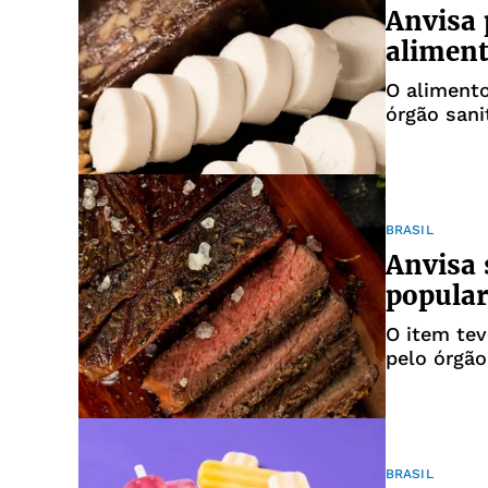
Anvisa 
aliment
O aliment
órgão sani
BRASIL
Anvisa 
popular
O item te
pelo órgão
BRASIL