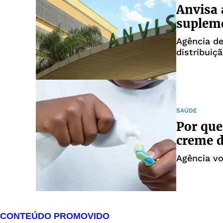
Anvisa 
supleme
Agência d
distribuiç
SAÚDE
Por que
creme d
Agência vo