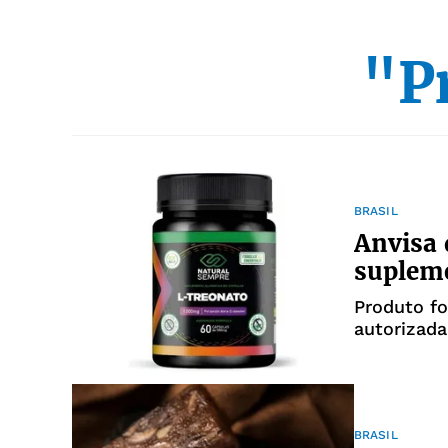
"P
BRASIL
Anvisa 
suplem
Produto fo
autorizada
BRASIL