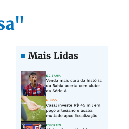
sa"
Mais Lidas
E.C.BAHIA
Venda mais cara da história
do Bahia acerta com clube
da Série A
MUNDO
Casal investe R$ 45 mil em
poço artesiano e acaba
multado após fiscalização
ESPORTES