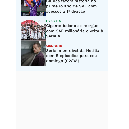
Clubes fazem história no
primeiro ano de SAF com
acessos à 1ª divisão
ESPORTES
Gigante baiano se reergue
com SAF milionária e volta à
Série A
CINEINSITE
Série imperdível da Netflix
com 8 episódios para seu
domingo (02/08)