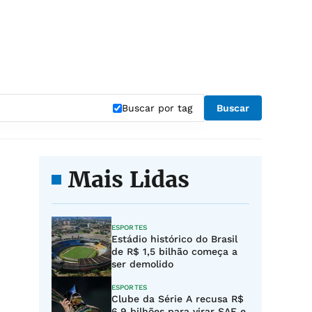
Buscar por tag
Buscar
Mais Lidas
ESPORTES
Estádio histórico do Brasil
de R$ 1,5 bilhão começa a
ser demolido
ESPORTES
Clube da Série A recusa R$
6,9 bilhões para virar SAF e