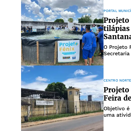
PORTAL MUNIC
Projeto
tilápia
Santan
O Projeto 
Secretaria
Ressociali
CENTRO NORTE
Projeto
Feira d
Objetivo é
uma ativid
social