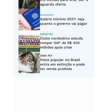
aguarda oferta
ECONOMIA
Salário mínimo 2027: veja
quanto o governo vai pagar
ESPORTES
Clube nordestino estuda
romper SAF de R$ 400
milhões após crise
ZONA PET
Peixe popular no Brasil
entra em extinção e pode
ter venda proibida