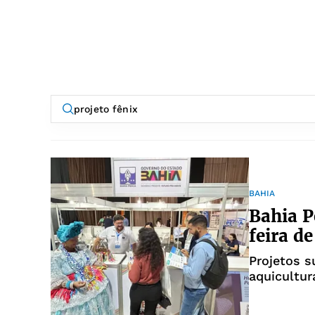
BAHIA
Bahia P
feira d
Projetos 
aquicultur