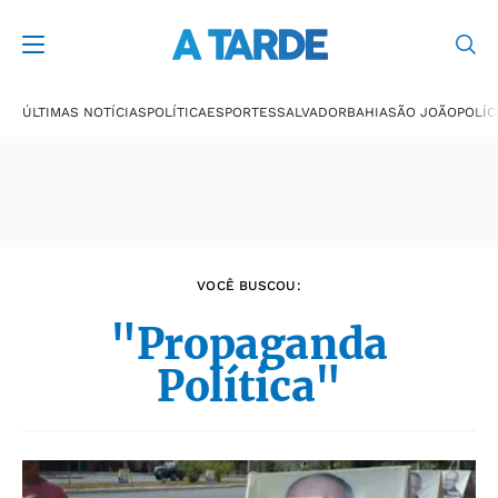
Últimas notícias
ÚLTIMAS NOTÍCIAS
POLÍTICA
ESPORTES
SALVADOR
BAHIA
SÃO JOÃO
POLÍC
VOCÊ BUSCOU:
"Propaganda
Política"