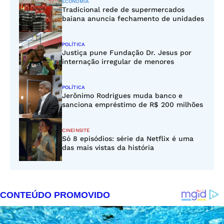
ECONOMIA
Tradicional rede de supermercados
baiana anuncia fechamento de unidades
POLÍTICA
Justiça pune Fundação Dr. Jesus por
internação irregular de menores
POLÍTICA
Jerônimo Rodrigues muda banco e
sanciona empréstimo de R$ 200 milhões
CINEINSITE
Só 8 episódios: série da Netflix é uma
das mais vistas da história